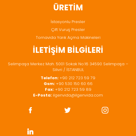
ÜRETİM
İstasyonlu Presler
Çift Vuruş Presler
Tornavida Yarık Açma Makineleri
İLETİŞİM BİLGİLERİ
Selimpaşa Merkez Mah. 5001 Sokak No:16 34590 Selimpaşa –
Silivri / İSTANBUL
Telefon:
+90 212 723 59 79
Gsm:
+90 530 150 60 66
Fax:
+90 212 723 59 89
E-Posta:
ilgenvida@ilgenvida.com