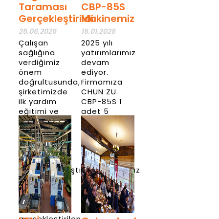
Taraması
CBP-85S
Gerçekleştirildi
Makinemiz
25.06.2025
15.01.2025
Çalışan
2025 yılı
sağlığına
yatırımlarımız
verdiğimiz
devam
önem
ediyor.
doğrultusunda,
Firmamıza
şirketimizde
CHUN ZU
ilk yardım
CBP-85S 1
eğitimi ve
adet 5
personel
istasyonlu
sağlık
transferli
taraması
pres
faaliyetleri
makinası
başarıyla
almış
tamamlanmıştır.
bulunmaktayız.
Alanında
Haber
uzman
Detay
ekipler
tarafından
gerçekleştirilen