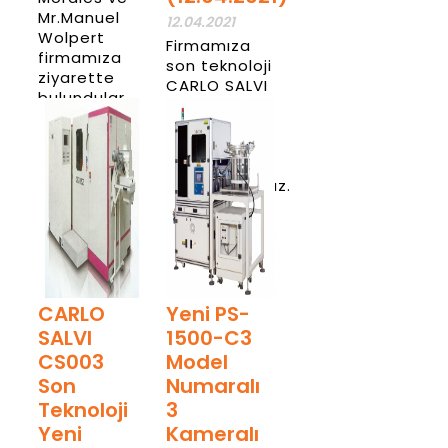
Mr.Manuel
12.04.2021
Wolpert
Firmamıza
firmamıza
son teknoloji
ziyarette
CARLO SALVI
bulundular
CS002
perçin presi
Haber
makinesini
Detay
almış
bulunmaktayız.
Haber
Detay
CARLO
Yeni PS-
SALVI
1500-C3
CS003
Model
Son
Numaralı
Teknoloji
3
Yeni
Kameralı