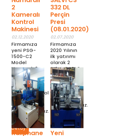
Numaralı
SALVI CS
2
332 DL
Kameralı
Perçin
Kontrol
Presi
Makinesi
(08.01.2020)
02.12.2020
02.07.2020
Firmamıza
Firmamıza
yeni PSG-
2020 Yılının
1500-C2
ilk yatırımı
Model
olarak 2
Numaralı 2
Adet CARLO
Kameralı
SALVI CS 332
%100 optik
DL perçin
hata
presi
seçme/kontrol
makinesini
makinesini
almış
almış
bulunmaktayız.
bulunmaktayız.
Haber
Haber
Detay
Detay
Kalıphane
Yeni