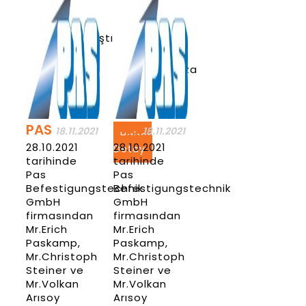
CS002 serisi
denetimleri
olan perçin
de başarı ile
pres
tamamlanmıştır.
makinası
alarak
Haber
yatırımlarımıza
Detay
tüm hızıyla
devam
ediyoruz.
PAS
PAS
18.11.2021
18.11.2021
Haber
28.10.2021
28.10.2021
Detay
tarihinde
tarihinde
Pas
Pas
Befestigungstechnik
Befestigungstechnik
GmbH
GmbH
firmasından
firmasından
Mr.Erich
Mr.Erich
Paskamp,
Paskamp,
Mr.Christoph
Mr.Christoph
Steiner ve
Steiner ve
Mr.Volkan
Mr.Volkan
Arısoy
Arısoy