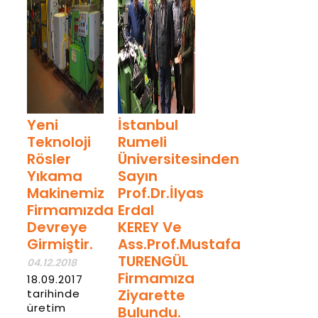
04.12.2018
Haber
Detay
Yeni
İstanbul
Teknoloji
Rumeli
Rösler
Üniversitesinden
Yıkama
Sayın
Makinemiz
Prof.Dr.İlyas
Firmamızda
Erdal
Devreye
KEREY Ve
Girmiştir.
Ass.Prof.Mustafa
TURENGÜL
04.12.2018
Firmamıza
18.09.2017
Ziyarette
tarihinde
üretim
Bulundu.