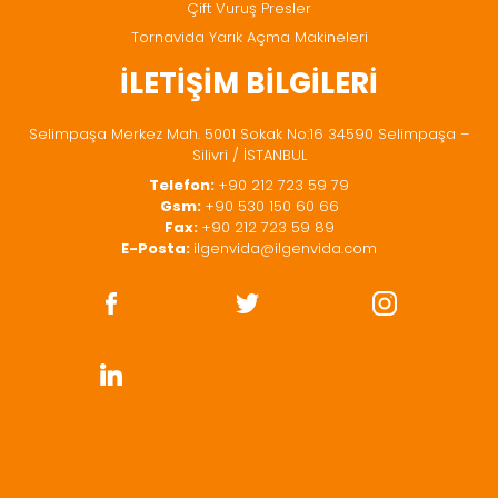
Çift Vuruş Presler
Tornavida Yarık Açma Makineleri
İLETİŞİM BİLGİLERİ
Selimpaşa Merkez Mah. 5001 Sokak No:16 34590 Selimpaşa –
Silivri / İSTANBUL
Telefon:
+90 212 723 59 79
Gsm:
+90 530 150 60 66
Fax:
+90 212 723 59 89
E-Posta:
ilgenvida@ilgenvida.com