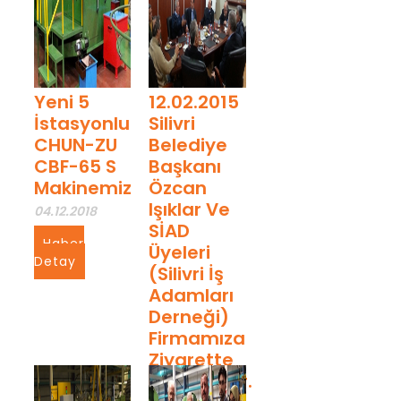
Yeni 5
12.02.2015
İstasyonlu
Silivri
CHUN-ZU
Belediye
CBF-65 S
Başkanı
Makinemiz
Özcan
Işıklar Ve
04.12.2018
SİAD
Haber
Üyeleri
Detay
(Silivri İş
Adamları
Derneği)
Firmamıza
Ziyarette
Bulundular.