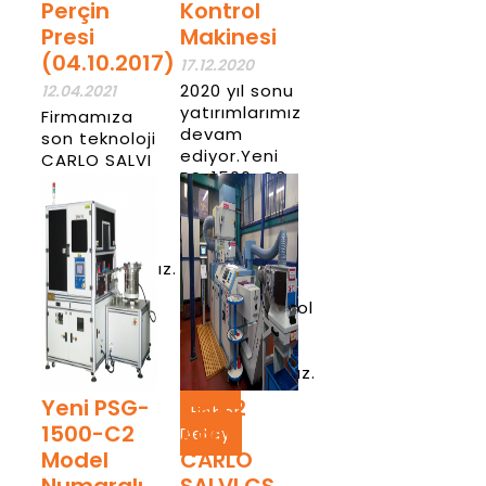
Perçin
Kontrol
Presi
Makinesi
(04.10.2017)
17.12.2020
2020 yıl sonu
12.04.2021
yatırımlarımız
Firmamıza
devam
son teknoloji
ediyor.Yeni
CARLO SALVI
PS-1500-C3
CS003
Model
perçin presi
Numaralı 3
makinesini
Kameralı
almış
%100 optik
bulunmaktayız.
hata
seçme/kontrol
Haber
makinesini
Detay
almış
bulunmaktayız.
Yeni PSG-
Yeni 2
Haber
1500-C2
Adet
Detay
Model
CARLO