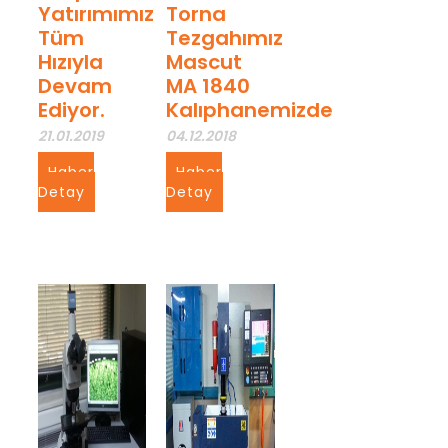
Yatırımımız
Torna
Tüm
Tezgahımız
Hızıyla
Mascut
Devam
MA 1840
Ediyor.
Kalıphanemizde
21.01.2019
04.12.2018
Haber
Haber
Detay
Detay