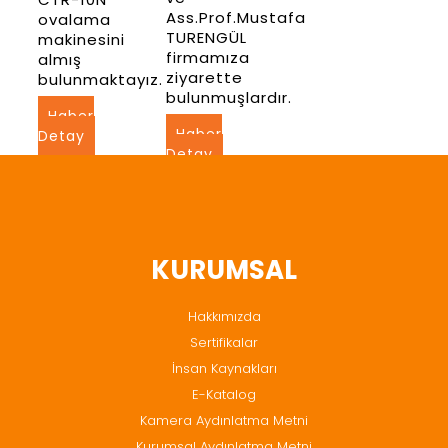
Ass.Prof.Mustafa
ovalama
TURENGÜL
makinesini
firmamıza
almış
ziyarette
bulunmaktayız.
bulunmuşlardır.
Haber
Haber
Detay
Detay
KURUMSAL
Hakkımızda
Sertifikalar
İnsan Kaynakları
E-Katalog
Kamera Aydınlatma Metni
Kurumsal Aydınlatma Metni