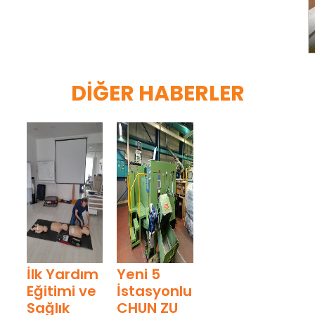
DIĞER HABERLER
İlk Yardım
Yeni 5
Eğitimi ve
İstasyonlu
Sağlık
CHUN ZU