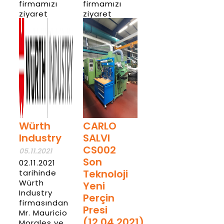
firmamızı
firmamızı
ziyaret
ziyaret
etmişlerdir.
etmişlerdir.
Haber
Haber
Detay
Detay
Würth
CARLO
Industry
SALVI
CS002
05.11.2021
Son
02.11.2021
Teknoloji
tarihinde
Würth
Yeni
Industry
Perçin
firmasından
Presi
Mr. Mauricio
(12.04.2021)
Morales ve