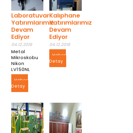
Laboratuvar
Kalıphane
Yatırımlarımız
Yatırımlarımız
Devam
Devam
Ediyor
Ediyor
04.12.2018
04.12.2018
Metal
Haber
Mikroskobu
Detay
Nikon
LV150NL
Haber
Detay