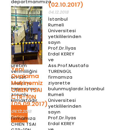
departmanımıza
(02.10.2017)
Rösler
04.12.2018
Yıkama
Kurutma
İstanbul
Makinesi
Rumeli
gelmiştir.
Üniversitesi
“Önce
yetkililerinden
kalite” ve
sayın
“teknolojiye
Prof.Dr.İlyas
yatırım “
Erdal KEREY
anlayışımız
ve
üretim
Ass.Prof.Mustafa
Yeni
verimliliğini
TURENGÜL
Ovalama
en üst
firmamıza
Makinemiz
seviyeye
ziyarette
taşımamızı
bulunmuşlardır.İstanbul
CHIEN TSAI
zorunlu
Rumeli
CTR-10N
kılmaktadır.
Üniversitesi
(05.09.2017)
yetkililerinden
Haber
04.12.2018
sayın
Detay
Prof.Dr.İlyas
Firmamıza
Erdal KEREY
CHIEN TSAI
ve
CTR-10N