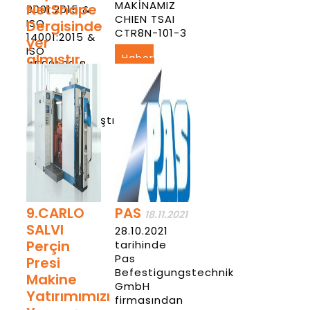
MAKİNAMIZ
NetShape
9001:2015 &
CHIEN TSAI
ISO
Dergisinde
CTR8N-101-3
14001:2015 &
yer
ISO
almıştır.
Haber
45001:2018
Detay
06.07.2023
belge
denetimleri
Haber
de başarı ile
Detay
tamamlanmıştır.
Haber
Detay
9.CARLO
PAS
18.11.2021
SALVI
28.10.2021
Perçin
tarihinde
Pas
Presi
Befestigungstechnik
Makine
GmbH
Yatırımımızı
firmasından