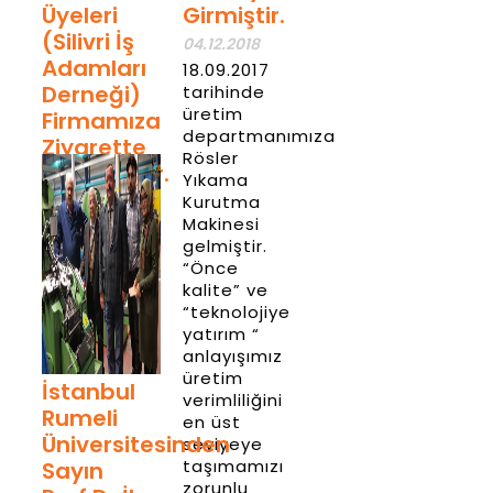
Üyeleri
Girmiştir.
(Silivri İş
04.12.2018
Adamları
18.09.2017
Derneği)
tarihinde
üretim
Firmamıza
departmanımıza
Ziyarette
Rösler
Bulundular.
Yıkama
Kurutma
04.12.2018
Makinesi
Haber
gelmiştir.
Detay
“Önce
kalite” ve
“teknolojiye
yatırım “
anlayışımız
üretim
İstanbul
verimliliğini
Rumeli
en üst
Üniversitesinden
seviyeye
taşımamızı
Sayın
zorunlu