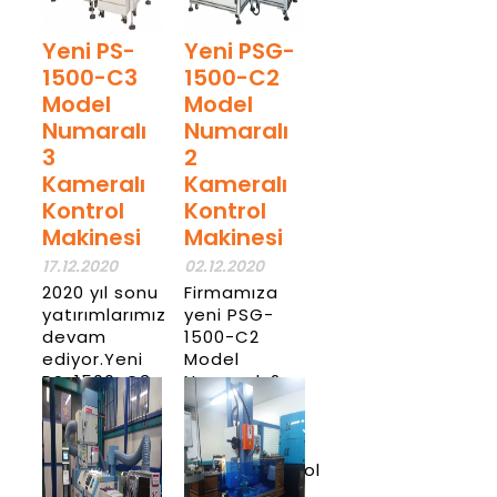
Yeni PS-
Yeni PSG-
1500-C3
1500-C2
Model
Model
Numaralı
Numaralı
3
2
Kameralı
Kameralı
Kontrol
Kontrol
Makinesi
Makinesi
17.12.2020
02.12.2020
2020 yıl sonu
Firmamıza
yatırımlarımız
yeni PSG-
devam
1500-C2
ediyor.Yeni
Model
PS-1500-C3
Numaralı 2
Model
Kameralı
Numaralı 3
%100 optik
Kameralı
hata
%100 optik
seçme/kontrol
hata
makinesini