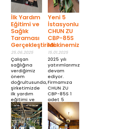
İlk Yardım
Yeni 5
Eğitimi ve
İstasyonlu
Sağlık
CHUN ZU
Taraması
CBP-85S
Gerçekleştirildi
Makinemiz
25.06.2025
15.01.2025
Çalışan
2025 yılı
sağlığına
yatırımlarımız
verdiğimiz
devam
önem
ediyor.
doğrultusunda,
Firmamıza
şirketimizde
CHUN ZU
ilk yardım
CBP-85S 1
eğitimi ve
adet 5
personel
istasyonlu
sağlık
transferli
taraması
pres
faaliyetleri
makinası
başarıyla
almış