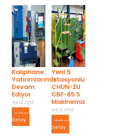
Kalıphane
Yeni 5
Yatırımlarımız
İstasyonlu
Devam
CHUN-ZU
Ediyor
CBF-65 S
Makinemiz
04.12.2018
04.12.2018
Haber
Detay
Haber
Detay