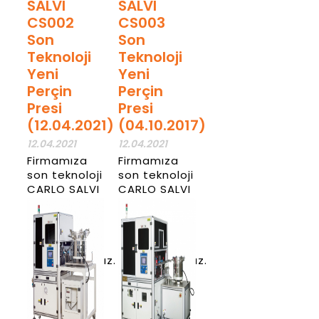
SALVI
SALVI
CS002
CS003
Son
Son
Teknoloji
Teknoloji
Yeni
Yeni
Perçin
Perçin
Presi
Presi
(12.04.2021)
(04.10.2017)
12.04.2021
12.04.2021
Firmamıza
Firmamıza
son teknoloji
son teknoloji
CARLO SALVI
CARLO SALVI
CS002
CS003
perçin presi
perçin presi
makinesini
makinesini
almış
almış
bulunmaktayız.
bulunmaktayız.
Haber
Haber
Detay
Detay