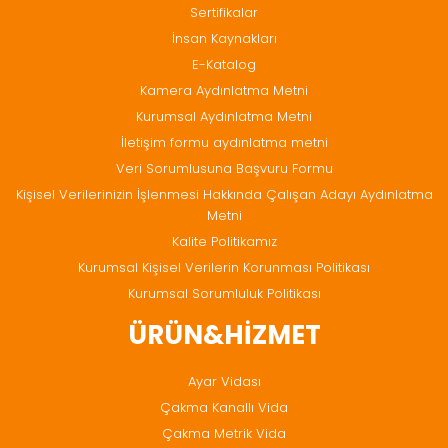
Sertifikalar
ziyarette
bulunmuşlardır.İstanbul
İnsan Kaynakları
Rumeli
E-Katalog
Üniversitesi
Kamera Aydınlatma Metni
yetkililerinden
sayın
Kurumsal Aydınlatma Metni
Prof.Dr.İlyas
İletişim formu aydınlatma metni
Erdal KEREY
Veri Sorumlusuna Başvuru Formu
ve
Kişisel Verilerinizin İşlenmesi Hakkında Çalışan Adayı Aydınlatma
Ass.Prof.Mustafa
Metni
TURENGÜL
firmamıza
Kalite Politikamız
ziyarette
Kurumsal Kişisel Verilerin Korunması Politikası
bulunmuşlardır.
Kurumsal Sorumluluk Politikası
Haber
ÜRÜN&HİZMET
Detay
Ayar Vidası
Çakma Kanallı Vida
Çakma Metrik Vida