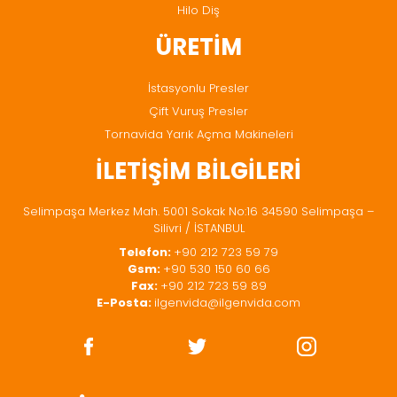
Hilo Diş
ÜRETİM
İstasyonlu Presler
Çift Vuruş Presler
Tornavida Yarık Açma Makineleri
İLETİŞİM BİLGİLERİ
Selimpaşa Merkez Mah. 5001 Sokak No:16 34590 Selimpaşa –
Silivri / İSTANBUL
Telefon:
+90 212 723 59 79
Gsm:
+90 530 150 60 66
Fax:
+90 212 723 59 89
E-Posta:
ilgenvida@ilgenvida.com