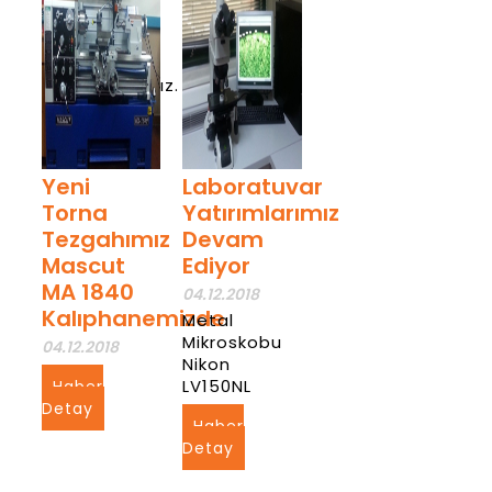
presi
makinesini
almış
bulunmaktayız.
Haber
Detay
Yeni
Laboratuvar
Torna
Yatırımlarımız
Tezgahımız
Devam
Mascut
Ediyor
MA 1840
04.12.2018
Kalıphanemizde
Metal
Mikroskobu
04.12.2018
Nikon
LV150NL
Haber
Detay
Haber
Detay