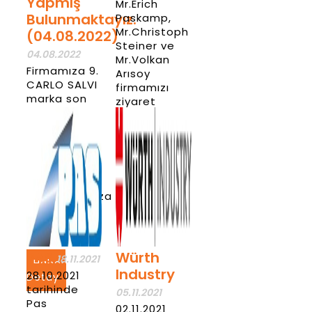
Yapmış
Mr.Erich
Bulunmaktayız.
Paskamp,
Mr.Christoph
(04.08.2022)
Steiner ve
04.08.2022
Mr.Volkan
Firmamıza 9.
Arısoy
CARLO SALVI
firmamızı
marka son
ziyaret
teknoloji
etmişlerdir.
CS002 serisi
olan perçin
Haber
pres
Detay
makinası
alarak
yatırımlarımıza
tüm hızıyla
devam
ediyoruz.
PAS
Würth
18.11.2021
Haber
Industry
28.10.2021
Detay
tarihinde
05.11.2021
Pas
02.11.2021