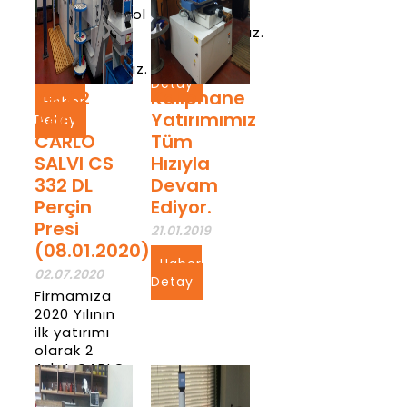
seçme/kontrol
almış
makinesini
bulunmaktayız.
almış
Haber
bulunmaktayız.
Detay
Yeni 2
Kalıphane
Haber
Adet
Yatırımımız
Detay
CARLO
Tüm
SALVI CS
Hızıyla
332 DL
Devam
Perçin
Ediyor.
Presi
21.01.2019
(08.01.2020)
Haber
02.07.2020
Detay
Firmamıza
2020 Yılının
ilk yatırımı
olarak 2
Adet CARLO
SALVI CS 332
DL perçin