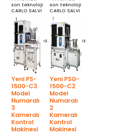
son teknoloji
son teknoloji
CARLO SALVI
CARLO SALVI
CS002
CS003
perçin presi
perçin presi
makinesini
makinesini
almış
almış
bulunmaktayız.
bulunmaktayız.
Haber
Haber
Detay
Detay
Yeni PS-
Yeni PSG-
1500-C3
1500-C2
Model
Model
Numaralı
Numaralı
3
2
Kameralı
Kameralı
Kontrol
Kontrol
Makinesi
Makinesi