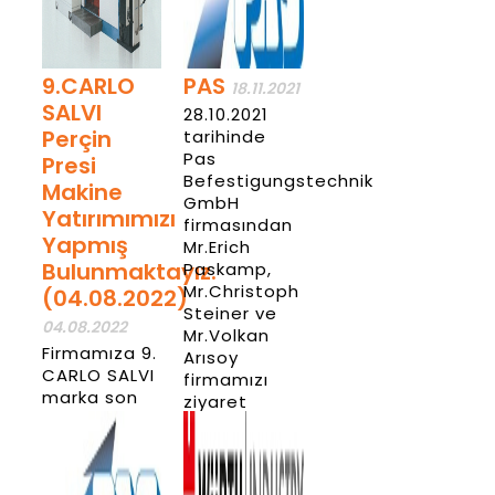
9.CARLO
PAS
18.11.2021
SALVI
28.10.2021
Perçin
tarihinde
Pas
Presi
Befestigungstechnik
Makine
GmbH
Yatırımımızı
firmasından
Yapmış
Mr.Erich
Bulunmaktayız.
Paskamp,
Mr.Christoph
(04.08.2022)
Steiner ve
04.08.2022
Mr.Volkan
Firmamıza 9.
Arısoy
CARLO SALVI
firmamızı
marka son
ziyaret
teknoloji
etmişlerdir.
CS002 serisi
olan perçin
Haber
pres
Detay