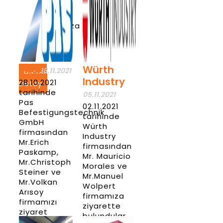
makinası
alarak
yatırımlarımıza
tüm hızıyla
devam
ediyoruz.
PAS
Würth
18.11.2021
Haber
Industry
28.10.2021
Detay
tarihinde
05.11.2021
Pas
02.11.2021
Befestigungstechnik
tarihinde
GmbH
Würth
firmasından
Industry
Mr.Erich
firmasından
Paskamp,
Mr. Mauricio
Mr.Christoph
Morales ve
Steiner ve
Mr.Manuel
Mr.Volkan
Wolpert
Arısoy
firmamıza
firmamızı
ziyarette
ziyaret
bulundular
etmişlerdir.