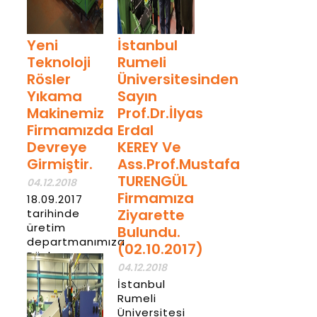
Yeni
İstanbul
Teknoloji
Rumeli
Rösler
Üniversitesinden
Yıkama
Sayın
Makinemiz
Prof.Dr.İlyas
Firmamızda
Erdal
Devreye
KEREY Ve
Girmiştir.
Ass.Prof.Mustafa
TURENGÜL
04.12.2018
Firmamıza
18.09.2017
Ziyarette
tarihinde
üretim
Bulundu.
departmanımıza
(02.10.2017)
Rösler
04.12.2018
Yıkama
Kurutma
İstanbul
Makinesi
Rumeli
gelmiştir.
Üniversitesi