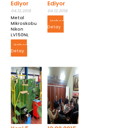
Ediyor
Ediyor
04.12.2018
04.12.2018
Metal
Haber
Mikroskobu
Detay
Nikon
LV150NL
Haber
Detay