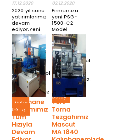
17.12.2020
02.12.2020
2020 yıl sonu
Firmamıza
yatırımlarımız
yeni PSG-
devam
1500-C2
ediyor.Yeni
Model
PS-1500-C3
Numaralı 2
Model
Kameralı
Numaralı 3
%100 optik
Kameralı
hata
%100 optik
seçme/kontrol
hata
makinesini
seçme/kontrol
almış
makinesini
bulunmaktayız.
almış
Haber
bulunmaktayız.
Detay
Kalıphane
Yeni
Haber
Yatırımımız
Torna
Detay
Tüm
Tezgahımız
Hızıyla
Mascut
Devam
MA 1840
Ediyor.
Kalıphanemizde