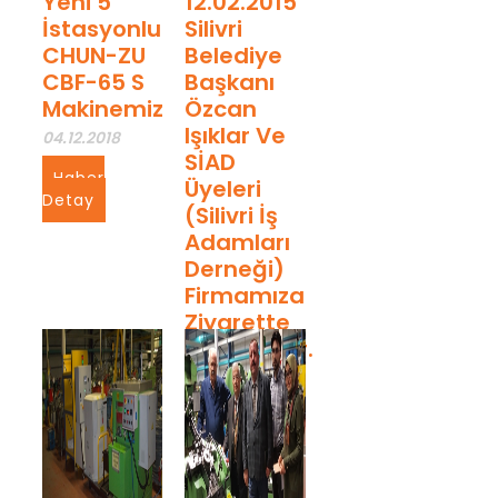
Yeni 5
12.02.2015
İstasyonlu
Silivri
CHUN-ZU
Belediye
CBF-65 S
Başkanı
Makinemiz
Özcan
Işıklar Ve
04.12.2018
SİAD
Haber
Üyeleri
Detay
(Silivri İş
Adamları
Derneği)
Firmamıza
Ziyarette
Bulundular.
04.12.2018
Haber
Detay