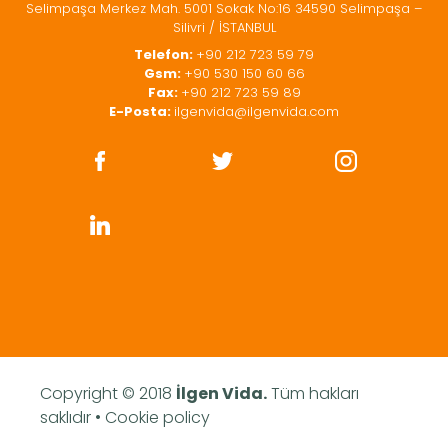
Selimpaşa Merkez Mah. 5001 Sokak No:16 34590 Selimpaşa –
Silivri / İSTANBUL
Telefon:
+90 212 723 59 79
Gsm:
+90 530 150 60 66
Fax:
+90 212 723 59 89
E-Posta:
ilgenvida@ilgenvida.com
Copyright © 2018
İlgen Vida.
Tüm hakları
saklıdır • Cookie policy