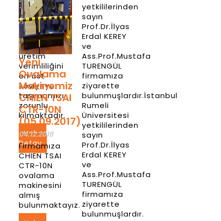
“Önce
yetkililerinden
kalite” ve
sayın
“teknolojiye
Prof.Dr.İlyas
yatırım “
Erdal KEREY
anlayışımız
ve
üretim
Ass.Prof.Mustafa
Yeni
verimliliğini
TURENGÜL
Ovalama
en üst
firmamıza
Makinemiz
seviyeye
ziyarette
taşımamızı
bulunmuşlardır.İstanbul
CHIEN TSAI
zorunlu
Rumeli
CTR-10N
kılmaktadır.
Üniversitesi
(05.09.2017)
yetkililerinden
Haber
04.12.2018
sayın
Detay
Prof.Dr.İlyas
Firmamıza
Erdal KEREY
CHIEN TSAI
ve
CTR-10N
Ass.Prof.Mustafa
ovalama
TURENGÜL
makinesini
firmamıza
almış
ziyarette
bulunmaktayız.
bulunmuşlardır.