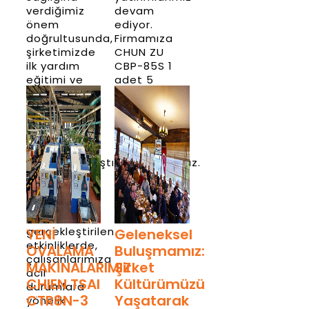
verdiğimiz
devam
önem
ediyor.
doğrultusunda,
Firmamıza
şirketimizde
CHUN ZU
ilk yardım
CBP-85S 1
eğitimi ve
adet 5
personel
istasyonlu
sağlık
transferli
taraması
pres
faaliyetleri
makinası
başarıyla
almış
tamamlanmıştır.
bulunmaktayız.
Alanında
Haber
uzman
Detay
ekipler
tarafından
gerçekleştirilen
YENİ
Geleneksel
etkinliklerde,
OVALAMA
Buluşmamız:
çalışanlarımıza
MAKİNALARIMIZ
Şirket
acil
CHIEN TSAI
Kültürümüzü
durumlara
CTR8N-3
Yaşatarak
yönelik