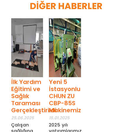
DIĞER HABERLER
İlk Yardım
Yeni 5
Eğitimi ve
İstasyonlu
Sağlık
CHUN ZU
Taraması
CBP-85S
Gerçekleştirildi
Makinemiz
25.06.2025
15.01.2025
Çalışan
2025 yılı
sağlığına
yatırımlarımız